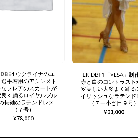
K-DBE4 ウクライナのユ
LK-DBF1「VESA」制
ス選手着用のアシンメト
赤と白のコントラスト
ーなフレアのスカートが
変美しい大変よく踊る
変良く踊るロイヤルブル
イリッシュなラテンド
の長袖のラテンドレス
（７ー小さ目９号
（７号）
¥
93,000
¥
78,000