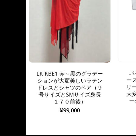
L
LK-KBE1 赤～黒のグラデー
ー
ションが大変美しいラテン
リ
ドレスとシャツのペア（９
大
号サイズとSMサイズ身長
ー
１７０前後）
¥
99,000