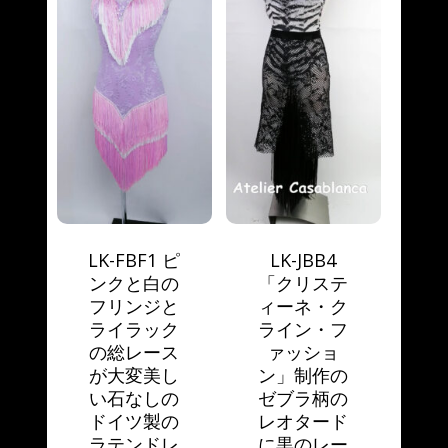
LK-FBF1 ピ
LK-JBB4
ンクと白の
「クリステ
フリンジと
ィーネ・ク
ライラック
ライン・フ
の総レース
ァッショ
が大変美し
ン」制作の
い石なしの
ゼブラ柄の
ドイツ製の
レオタード
ラテンドレ
に黒のレー