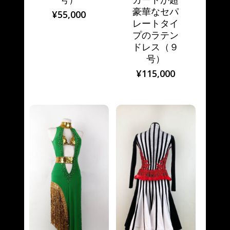
豪華なセパ
¥
55,000
レートタイ
プのラテン
ドレス（９
号）
¥
115,000