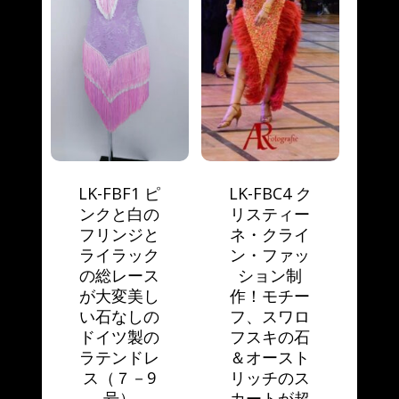
LK-FBF1 ピ
LK-FBC4 ク
ンクと白の
リスティー
フリンジと
ネ・クライ
ライラック
ン・ファッ
の総レース
ション制
が大変美し
作！モチー
い石なしの
フ、スワロ
ドイツ製の
フスキの石
ラテンドレ
＆オースト
ス（７－9
リッチのス
号）
カートが超