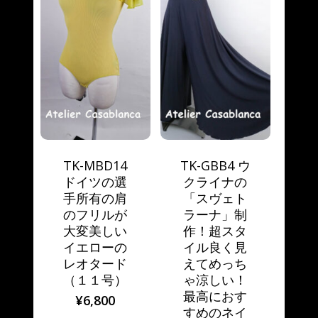
TK-MBD14
TK-GBB4 ウ
ドイツの選
クライナの
手所有の肩
「スヴェト
のフリルが
ラーナ」制
大変美しい
作！超スタ
イエローの
イル良く見
レオタード
えてめっち
（１１号）
ゃ涼しい！
最高におす
¥
6,800
すめのネイ