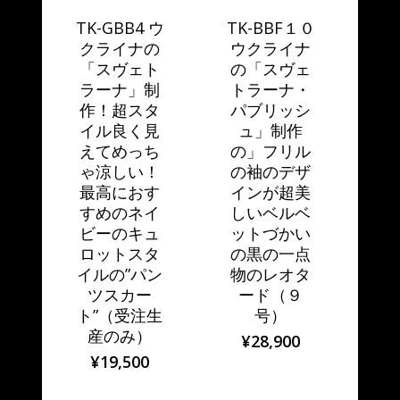
TK-GBB4 ウ
TK-BBF１０
クライナの
ウクライナ
「スヴェト
の「スヴェ
ラーナ」制
トラーナ・
作！超スタ
パブリッシ
イル良く見
ュ」制作
えてめっち
の」フリル
ゃ涼しい！
の袖のデザ
最高におす
インが超美
すめのネイ
しいベルベ
ビーのキュ
ットづかい
ロットスタ
の黒の一点
イルの”パン
物のレオタ
ツスカー
ード（９
ト”（受注生
号）
産のみ）
¥
28,900
¥
19,500