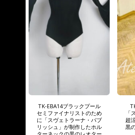
TK-EBA14ブラックプール
T
セミファイナリストのため
「
に「スヴェトラーナ・パブ
超
リッシュ」が制作したホル
黒
ターネックの黒のレオター