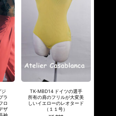
グジ
TK-MBD14 ドイツの選手
プラ
所有の肩のフリルが大変美
フロ
しいイエローのレオタード
デザ
（１１号）
長袖