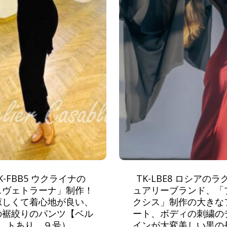
K-FBB5 ウクライナの
TK-LBE8 ロシアのラ
スヴェトラーナ」制作！
ュアリーブランド、「
涼しくて着心地が良い、
クシス」制作の大きな
の裾絞りのパンツ【ベル
ート、ボディの刺繍の
トあり、９号）
インが大変美しい黒の